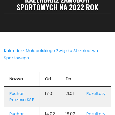
SPORTOWYCH NA 2022 ROK
Kalendarz Małopolskiego Związku Strzelectwa
Sportowego
Nazwa
Od
Do
Puchar
17.01
21.01
Rezultaty
Prezesa KSB
Puchar
14.02
18.02
Rezultaty