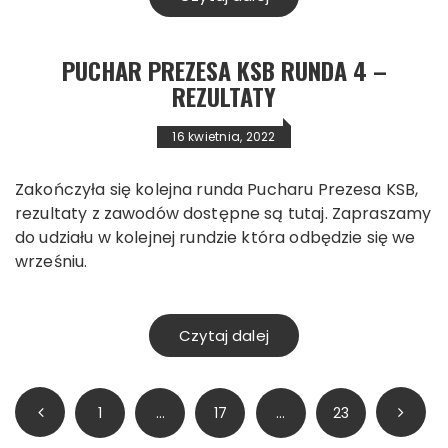
PUCHAR PREZESA KSB RUNDA 4 –
REZULTATY
16 kwietnia, 2022
Zakończyła się kolejna runda Pucharu Prezesa KSB,
rezultaty z zawodów dostępne są tutaj. Zapraszamy
do udziału w kolejnej rundzie która odbędzie się we
wrześniu.
Czytaj dalej
Stronicowanie
1
…
17
…
23
wpisów