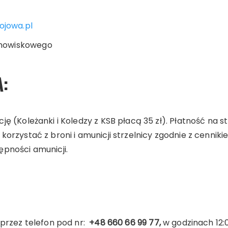
ojowa.pl
tanowiskowego
:
ę (Koleżanki i Koledzy z KSB płacą 35 zł). Płatność na s
orzystać z broni i amunicji strzelnicy zgodnie z cenniki
pności amunicji.
 przez telefon pod nr:
+48 660 66 99 77,
w godzinach 12: