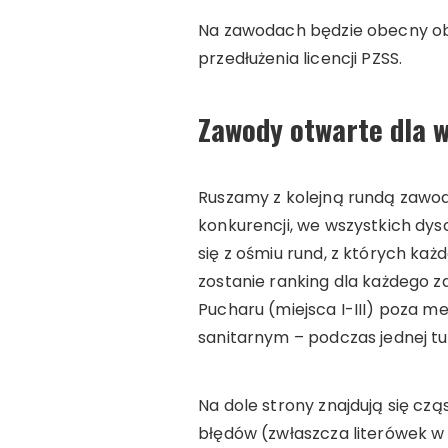
Na zawodach będzie obecny o
przedłużenia licencji PZSS.
Zawody otwarte dla w
Ruszamy z kolejną rundą zawo
konkurencji, we wszystkich dys
się z ośmiu rund, z których każ
zostanie ranking dla każdego z
Pucharu (miejsca I-III) poza 
sanitarnym – podczas jednej tu
Na dole strony znajdują się cz
błędów (zwłaszcza literówek w i