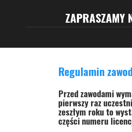
ZAPRASZAMY N
Regulamin zawo
Przed zawodami wym
pierwszy raz uczestn
zeszłym roku to wys
części numeru licencj