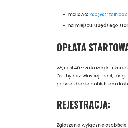
mailowo:
ksb@strzelnicab
na miejscu, u sędziego s
OPŁATA STARTOWA
Wynosi 40zł za każdą konkurencj
Osoby bez własnej broni, mogą k
potwierdzenie z obiektem dostę
REJESTRACJA:
Zgłoszenia wyłącznie osobiście