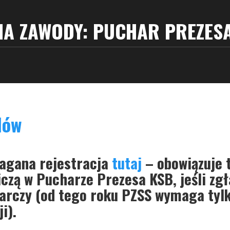
A ZAWODY: PUCHAR PREZES
dów
agana rejestracja
tutaj
– obowiązuje t
iczą w Pucharze Prezesa KSB, jeśli zgł
tarczy
(od tego roku PZSS wymaga tyl
i).