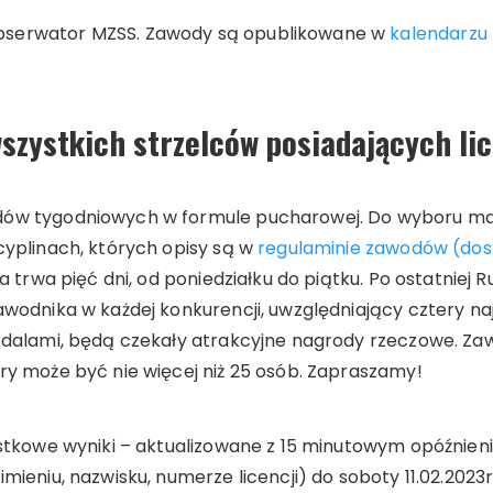
bserwator MZSS. Zawody są opublikowane w
kalendarzu
szystkich strzelców posiadających li
dów tygodniowych w formule pucharowej. Do wyboru mac
cyplinach, których opisy są w
regulaminie zawodów (dos
da trwa pięć dni, od poniedziałku do piątku. Po ostatnie
awodnika w każdej konkurencji, uwzględniający cztery na
medalami, będą czekały atrakcyjne nagrody rzeczowe. Za
ry może być nie więcej niż 25 osób. Zapraszamy!
ąstkowe wyniki – aktualizowane z 15 minutowym opóźnien
mieniu, nazwisku, numerze licencji) do soboty 11.02.2023r