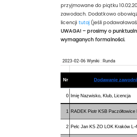
przyjmowane do piątku 10.02.20
zawodach. Dodatkowo obowiązk
licencji
tutaj
(jeśli podawaławaś/
UWAGA! – prosimy o punktualne
wymaganych formalności.