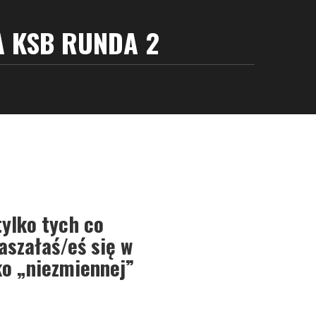
A KSB RUNDA 2
ylko tych co
aszałaś/eś się w
ko „niezmiennej”