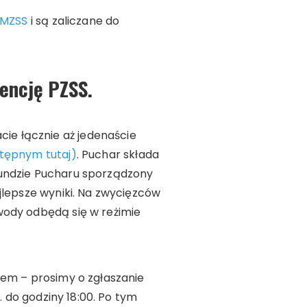
 MZSS
i są zaliczane do
cencję PZSS.
ie łącznie aż jedenaście
tępnym tutaj)
. Puchar składa
j Rundzie Pucharu sporządzony
jlepsze wyniki. Na zwycięzców
wody odbędą się w reżimie
iem – prosimy o zgłaszanie
. do godziny 18:00. Po tym